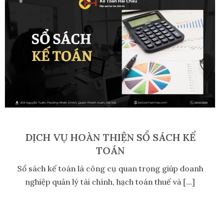
DỊCH VỤ HOÀN THIỆN SỔ SÁCH KẾ
TOÁN
Sổ sách kế toán là công cụ quan trọng giúp doanh
nghiệp quản lý tài chính, hạch toán thuế và [...]