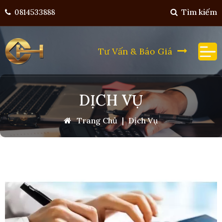
Tìm kiếm
0814533888
Tư Vấn & Báo Giá
DỊCH VỤ
Trang Chủ
|
Dịch Vụ