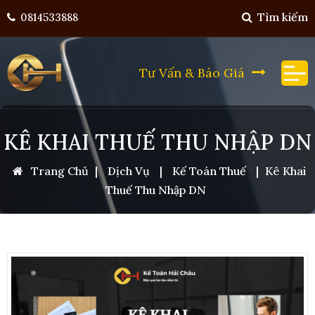
Tìm kiếm
0814533888
Tư Vấn & Báo Giá
KÊ KHAI THUẾ THU NHẬP DN
Trang Chủ
|
Dịch Vụ
|
Kế Toán Thuế
|
Kê Khai
Thuế Thu Nhập DN