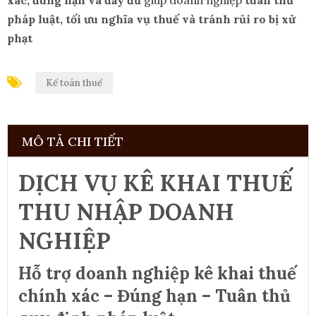
xác, đúng hạn và đầy đủ
giúp doanh nghiệp
tuân thủ
pháp luật, tối ưu nghĩa vụ thuế và tránh rủi ro bị xử
phạt
Kế toán thuế
MÔ TẢ CHI TIẾT
DỊCH VỤ KÊ KHAI THUẾ
THU NHẬP DOANH
NGHIỆP
Hỗ trợ doanh nghiệp kê khai thuế
chính xác – Đúng hạn – Tuân thủ