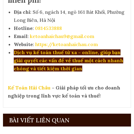
miễn phí!
Địa chỉ
: Số 6, ngách 14, ngõ 161 Bát Khối, Phường
Long Biên, Hà Nội
Hotline
:
0814533888
Email
:
ketoanhaichau9@gmail.com
Website
:
https://ketoanhaichau.com
Dịch vụ kế toán thuế từ xa – online, giúp bạn
giải quyết các vấn đề về thuế một cách nhanh
chóng và tiết kiệm thời gian
Kế Toán Hải Châu
– Giải pháp tối ưu cho doanh
nghiệp trong lĩnh vực kế toán và thuế!
BÀI VIẾT LIÊN QUAN