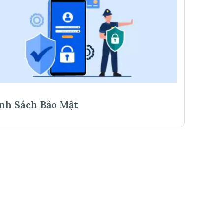
nh Sách Bảo Mật
Chí