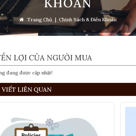
KHOẢN
Trang Chủ
|
Chính Sách & Điều Khoản
ỀN LỢI CỦA NGƯỜI MUA
ng đang được cập nhật!
I VIẾT LIÊN QUAN