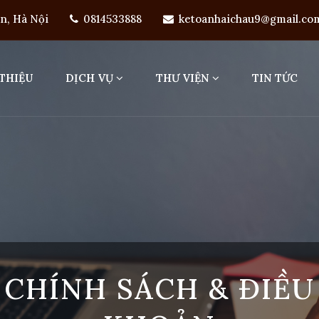
ên, Hà Nội
0814533888
ketoanhaichau9@gmail.co
 THIỆU
DỊCH VỤ
THƯ VIỆN
TIN TỨC
CHÍNH SÁCH & ĐIỀU