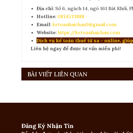
Địa chỉ
: Số 6, ngách 14, ngõ 161 Bát Khối,
Hotline
:
0814533888
Email
:
ketoanhaichau9@gmail.com
Website
:
https://ketoanhaichau.com
Dịch vụ kế toán thuế từ xa – online, giú
Liên hệ ngay để được tư vấn miễn phí!
BÀI VIẾT LIÊN QUAN
Đăng Ký Nhận Tin