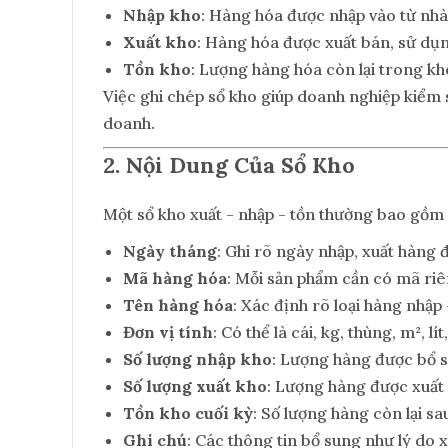
Nhập kho
: Hàng hóa được nhập vào từ nhà
Xuất kho
: Hàng hóa được xuất bán, sử dụ
Tồn kho
: Lượng hàng hóa còn lại trong kho
Việc ghi chép sổ kho giúp doanh nghiệp kiểm 
doanh.
2. Nội Dung Của Sổ Kho
Một sổ kho xuất - nhập - tồn thường bao gồm 
Ngày tháng
: Ghi rõ ngày nhập, xuất hàng 
Mã hàng hóa
: Mỗi sản phẩm cần có mã riê
Tên hàng hóa
: Xác định rõ loại hàng nhập
Đơn vị tính
: Có thể là cái, kg, thùng, m², lít
Số lượng nhập kho
: Lượng hàng được bổ s
Số lượng xuất kho
: Lượng hàng được xuất 
Tồn kho cuối kỳ
: Số lượng hàng còn lại sau
Ghi chú
: Các thông tin bổ sung như lý do x