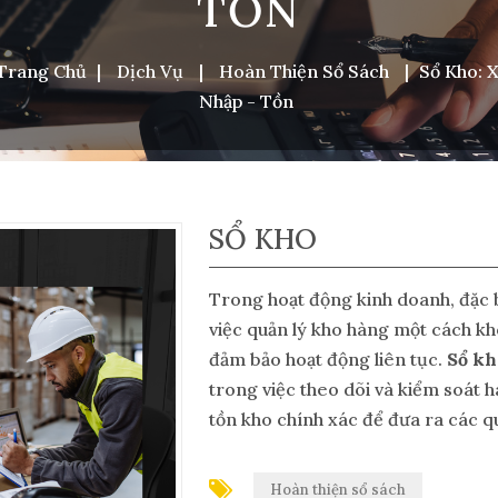
TỒN
Trang Chủ
|
Dịch Vụ
|
Hoàn Thiện Sổ Sách
|
Sổ Kho: X
Nhập - Tồn
SỔ KHO
Trong hoạt động kinh doanh, đặc b
việc quản lý kho hàng một cách kho
đảm bảo hoạt động liên tục.
Sổ kh
trong việc theo dõi và kiểm soát 
tồn kho chính xác để đưa ra các qu
Hoàn thiện sổ sách