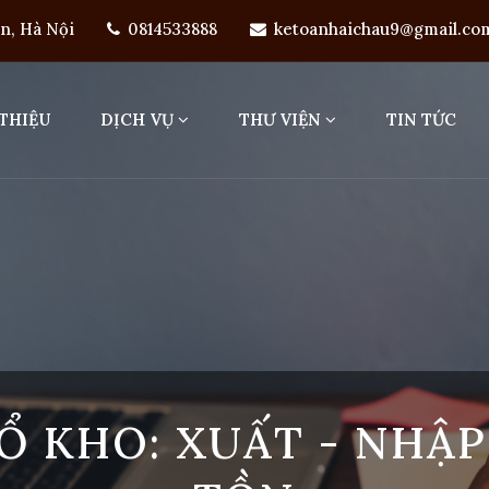
ên, Hà Nội
0814533888
ketoanhaichau9@gmail.co
 THIỆU
DỊCH VỤ
THƯ VIỆN
TIN TỨC
Ổ KHO: XUẤT - NHẬP