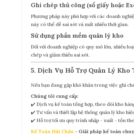
Ghi chép thủ công (sổ giấy hoặc Ex
Phương pháp này phù hợp với các doanh nghiệp 
này có thể dễ sai sót và mất nhiều thời gian.
Sử dụng phần mềm quản lý kho
Đối với doanh nghiệp có quy mô lớn, nhiều lo
chép và giảm thiểu sai sót.
5. Dịch Vụ Hỗ Trợ Quản Lý Kho 
Nếu bạn đang gặp khó khăn trong việc ghi ché
Chúng tôi cung cấp:
✔️
Dịch vụ kế toán tổng hợp, theo dõi kho hàn
✔️
Tư vấn và thiết lập hệ thống quản lý kho hiệ
✔️
Hỗ trợ tối ưu quy trình nhập - xuất - tồn t
Kế Toán Hải Châu
– Giải pháp kế toán chu