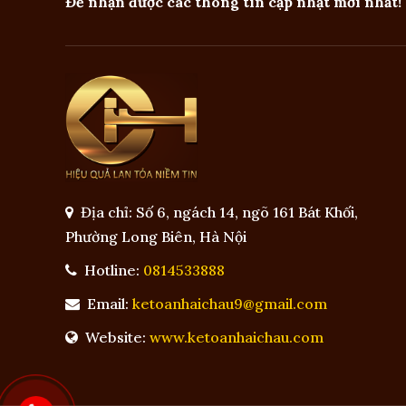
Để nhận được các thông tin cập nhật mới nhất!
Địa chỉ: Số 6, ngách 14, ngõ 161 Bát Khối,
Phường Long Biên, Hà Nội
Hotline:
0814533888
Email:
ketoanhaichau9@gmail.com
Website:
www.ketoanhaichau.com